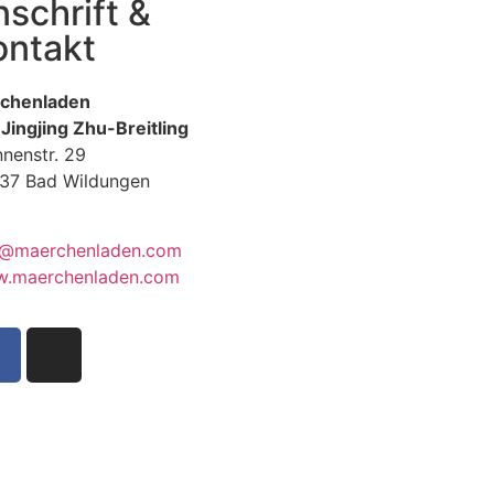
schrift &
ontakt
chenladen
 Jingjing Zhu-Breitling
nnenstr. 29
37 Bad Wildungen
: 05621-9699678
o@maerchenladen.com
.maerchenladen.com