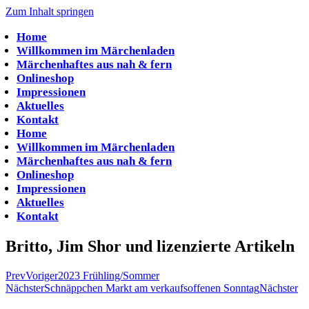
Zum Inhalt springen
Home
Willkommen im Märchenladen
Märchenhaftes aus nah & fern
Onlineshop
Impressionen
Aktuelles
Kontakt
Home
Willkommen im Märchenladen
Märchenhaftes aus nah & fern
Onlineshop
Impressionen
Aktuelles
Kontakt
Britto, Jim Shor und lizenzierte Artikeln
Prev
Voriger
2023 Frühling/Sommer
Nächster
Schnäppchen Markt am verkaufsoffenen Sonntag
Nächster