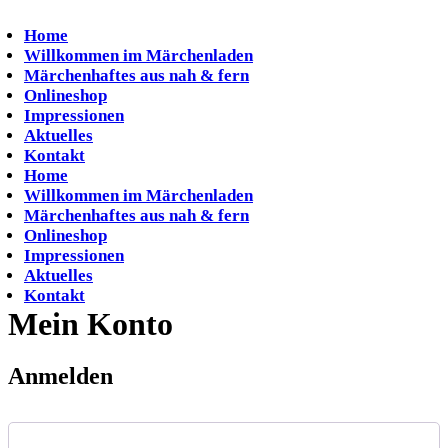
Zum
Inhalt
Home
springen
Willkommen im Märchenladen
Märchenhaftes aus nah & fern
Onlineshop
Impressionen
Aktuelles
Kontakt
Home
Willkommen im Märchenladen
Märchenhaftes aus nah & fern
Onlineshop
Impressionen
Aktuelles
Kontakt
Mein Konto
Anmelden