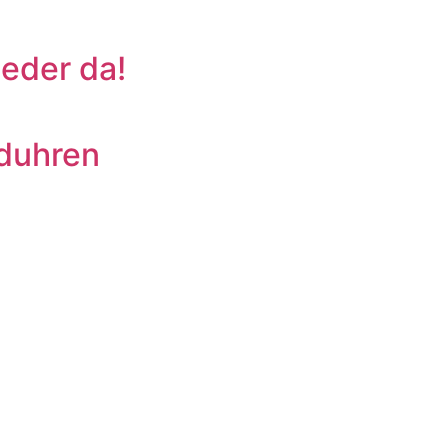
ieder da!
duhren