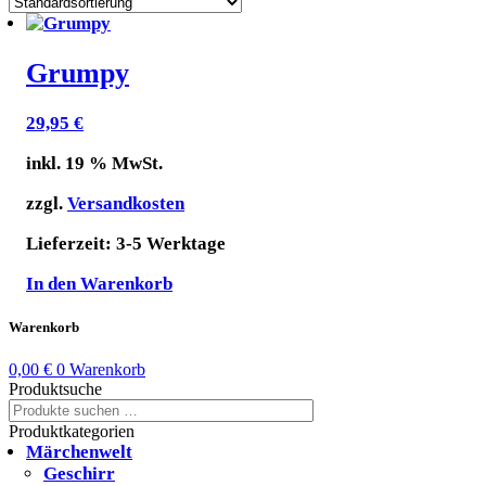
Grumpy
29,95
€
inkl. 19 % MwSt.
zzgl.
Versandkosten
Lieferzeit:
3-5 Werktage
In den Warenkorb
Warenkorb
0,00
€
0
Warenkorb
Produktsuche
Suchen
Suchen
nach:
Produktkategorien
Märchenwelt
Geschirr