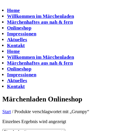
Zum
Inhalt
Home
springen
Willkommen im Märchenladen
Märchenhaftes aus nah & fern
Onlineshop
Impressionen
Aktuelles
Kontakt
Home
Willkommen im Märchenladen
Märchenhaftes aus nah & fern
Onlineshop
Impressionen
Aktuelles
Kontakt
Märchenladen Onlineshop
Start
/ Produkte verschlagwortet mit „Grumpy“
Einzelnes Ergebnis wird angezeigt