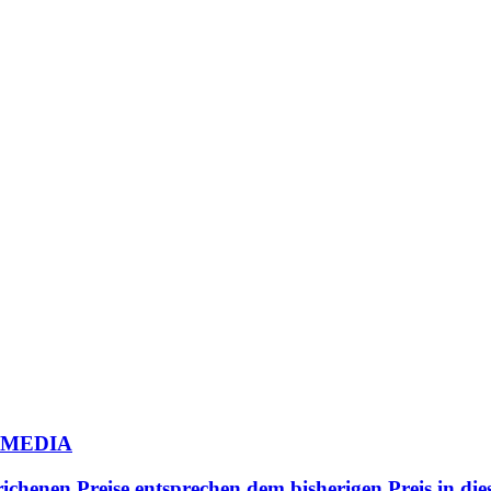
N.MEDIA
trichenen Preise entsprechen dem bisherigen Preis in d