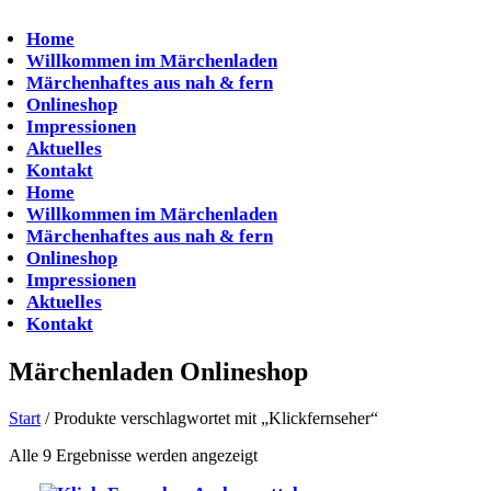
Zum
Inhalt
Home
springen
Willkommen im Märchenladen
Märchenhaftes aus nah & fern
Onlineshop
Impressionen
Aktuelles
Kontakt
Home
Willkommen im Märchenladen
Märchenhaftes aus nah & fern
Onlineshop
Impressionen
Aktuelles
Kontakt
Märchenladen Onlineshop
Start
/ Produkte verschlagwortet mit „Klickfernseher“
Alle 9 Ergebnisse werden angezeigt