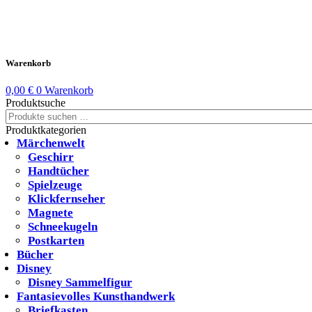
Warenkorb
0,00
€
0
Warenkorb
Produktsuche
Suchen
nach:
Produktkategorien
Märchenwelt
Geschirr
Handtücher
Spielzeuge
Klickfernseher
Magnete
Schneekugeln
Postkarten
Bücher
Disney
Disney Sammelfigur
Fantasievolles Kunsthandwerk
Briefkasten