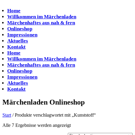
Zum
Inhalt
Home
springen
Willkommen im Märchenladen
Märchenhaftes aus nah & fern
Onlineshop
Impressionen
Aktuelles
Kontakt
Home
Willkommen im Märchenladen
Märchenhaftes aus nah & fern
Onlineshop
Impressionen
Aktuelles
Kontakt
Märchenladen Onlineshop
Start
/ Produkte verschlagwortet mit „Kunststoff“
Alle 7 Ergebnisse werden angezeigt