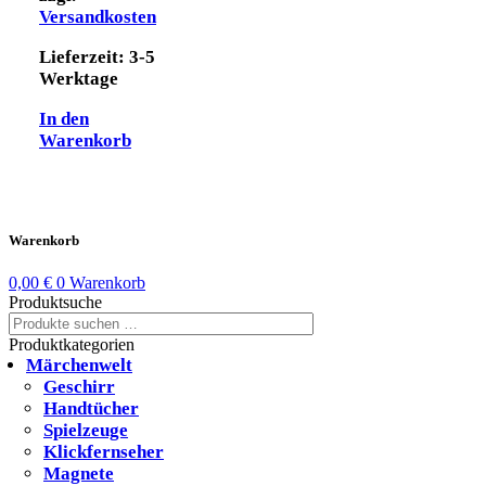
Versandkosten
Lieferzeit:
3-5
Werktage
In den
Warenkorb
Warenkorb
0,00
€
0
Warenkorb
Produktsuche
Suchen
Suchen
nach:
Produktkategorien
Märchenwelt
Geschirr
Handtücher
Spielzeuge
Klickfernseher
Magnete