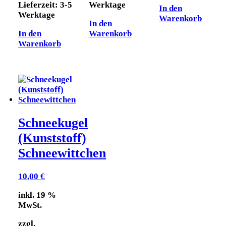
Lieferzeit:
3-5
Werktage
In den
Werktage
Warenkorb
In den
In den
Warenkorb
Warenkorb
Schneekugel
(Kunststoff)
Schneewittchen
10,00
€
inkl. 19 %
MwSt.
zzgl.