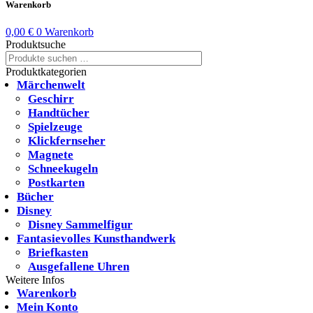
Warenkorb
0,00
€
0
Warenkorb
Produktsuche
Suchen
Suchen
nach:
Produktkategorien
Märchenwelt
Geschirr
Handtücher
Spielzeuge
Klickfernseher
Magnete
Schneekugeln
Postkarten
Bücher
Disney
Disney Sammelfigur
Fantasievolles Kunsthandwerk
Briefkasten
Ausgefallene Uhren
Weitere Infos
Warenkorb
Mein Konto