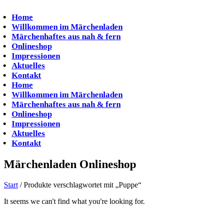
Zum
Inhalt
Home
springen
Willkommen im Märchenladen
Märchenhaftes aus nah & fern
Onlineshop
Impressionen
Aktuelles
Kontakt
Home
Willkommen im Märchenladen
Märchenhaftes aus nah & fern
Onlineshop
Impressionen
Aktuelles
Kontakt
Märchenladen Onlineshop
Start
/ Produkte verschlagwortet mit „Puppe“
It seems we can't find what you're looking for.