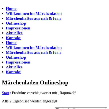
Zum
Inhalt
Home
springen
Willkommen im Märchenladen
Märchenhaftes aus nah & fern
Onlineshop
Impressionen
Aktuelles
Kontakt
Home
Willkommen im Märchenladen
Märchenhaftes aus nah & fern
Onlineshop
Impressionen
Aktuelles
Kontakt
Märchenladen Onlineshop
Start
/ Produkte verschlagwortet mit „Rapunzel“
Alle 2 Ergebnisse werden angezeigt