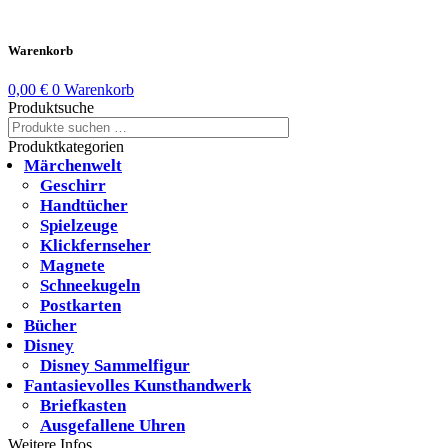
Warenkorb
0,00
€
0
Warenkorb
Produktsuche
Suchen
Suchen
nach:
Produktkategorien
Märchenwelt
Geschirr
Handtücher
Spielzeuge
Klickfernseher
Magnete
Schneekugeln
Postkarten
Bücher
Disney
Disney Sammelfigur
Fantasievolles Kunsthandwerk
Briefkasten
Ausgefallene Uhren
Weitere Infos