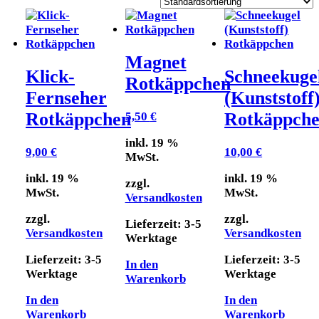
Magnet
Klick-
Schneekuge
Rotkäppchen
Fernseher
(Kunststoff
Rotkäppchen
Rotkäppch
5,50
€
inkl. 19 %
9,00
€
10,00
€
MwSt.
inkl. 19 %
inkl. 19 %
zzgl.
MwSt.
MwSt.
Versandkosten
zzgl.
zzgl.
Lieferzeit:
3-5
Versandkosten
Versandkosten
Werktage
Lieferzeit:
3-5
Lieferzeit:
3-5
In den
Werktage
Werktage
Warenkorb
In den
In den
Warenkorb
Warenkorb