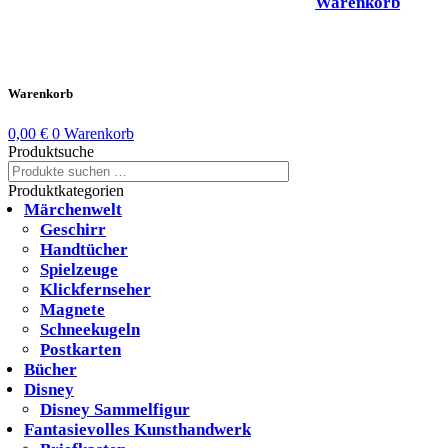
Warenkorb
Warenkorb
0,00
€
0
Warenkorb
Produktsuche
Suchen
Suchen
nach:
Produktkategorien
Märchenwelt
Geschirr
Handtücher
Spielzeuge
Klickfernseher
Magnete
Schneekugeln
Postkarten
Bücher
Disney
Disney Sammelfigur
Fantasievolles Kunsthandwerk