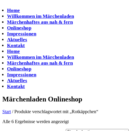
Zum
Inhalt
Home
springen
Willkommen im Märchenladen
Märchenhaftes aus nah & fern
Onlineshop
Impressionen
Aktuelles
Kontakt
Home
Willkommen im Märchenladen
Märchenhaftes aus nah & fern
Onlineshop
Impressionen
Aktuelles
Kontakt
Märchenladen Onlineshop
Start
/ Produkte verschlagwortet mit „Rotkäppchen“
Alle 6 Ergebnisse werden angezeigt