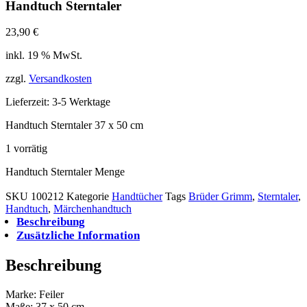
Handtuch Sterntaler
23,90
€
inkl. 19 % MwSt.
zzgl.
Versandkosten
Lieferzeit:
3-5 Werktage
Handtuch Sterntaler 37 x 50 cm
1 vorrätig
Handtuch Sterntaler Menge
In den Warenkorb
SKU
100212
Kategorie
Handtücher
Tags
Brüder Grimm
,
Sterntaler
,
Handtuch
,
Märchenhandtuch
Beschreibung
Zusätzliche Information
Beschreibung
Marke: Feiler
Maße: 37 x 50 cm