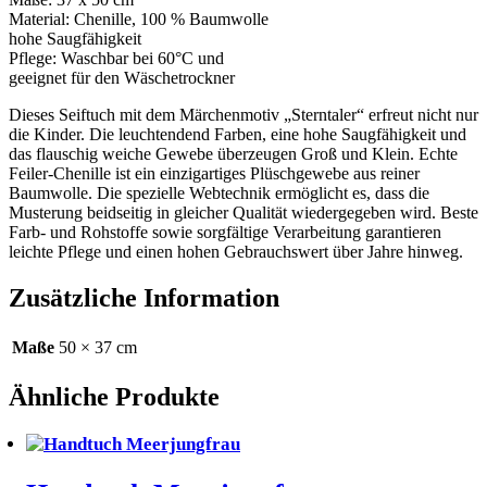
Material: Chenille, 100 % Baumwolle
hohe Saugfähigkeit
Pflege: Waschbar bei
60°
C
und
geeignet für
den
Wäschetrockner
Dieses
Seiftuch
mit dem Märchenmotiv „Sterntaler“ erfreut nicht nur
die Kinder. Die leuchtendend Farben,
eine
hohe Saugfähigkeit und
das flauschig weiche Gewebe überzeugen Groß und Klein.
Echte
F
eiler
-Chenille ist ein einzigartiges Plüschgewebe aus reiner
Baumwolle. Die spezielle Webtechnik ermöglicht
es, dass die
Musterung beidseitig in gleicher Qualität wiedergegeben wird.
Beste
Farb- und Rohstoffe sowie sorgfältige Verarbeitung garantieren
leichte Pflege und einen hohen Gebrauchswert über Jahre hinweg.
Zusätzliche Information
Maße
50 × 37 cm
Ähnliche Produkte