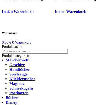
In den Warenkorb
In den Warenkorb
Warenkorb
0,00
€
0
Warenkorb
Produktsuche
Suchen
Suchen
nach:
Produktkategorien
Märchenwelt
Geschirr
Handtücher
Spielzeuge
Klickfernseher
Magnete
Schneekugeln
Postkarten
Bücher
Disney