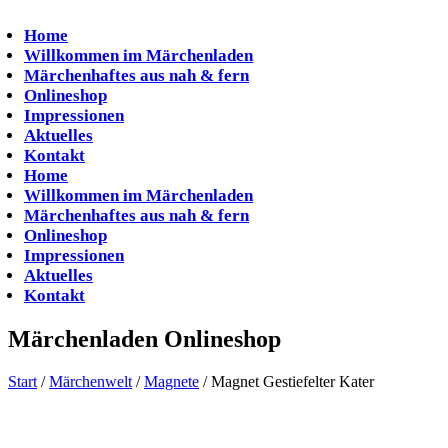
Zum
Inhalt
Home
springen
Willkommen im Märchenladen
Märchenhaftes aus nah & fern
Onlineshop
Impressionen
Aktuelles
Kontakt
Home
Willkommen im Märchenladen
Märchenhaftes aus nah & fern
Onlineshop
Impressionen
Aktuelles
Kontakt
Märchenladen Onlineshop
Start
/
Märchenwelt
/
Magnete
/ Magnet Gestiefelter Kater