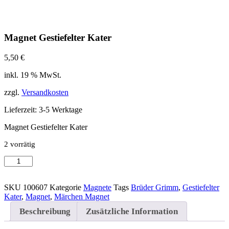
Magnet Gestiefelter Kater
5,50
€
inkl. 19 % MwSt.
zzgl.
Versandkosten
Lieferzeit:
3-5 Werktage
Magnet Gestiefelter Kater
2 vorrätig
Magnet
In den Warenkorb
Gestiefelter
Kater
Menge
SKU
100607
Kategorie
Magnete
Tags
Brüder Grimm
,
Gestiefelter
Kater
,
Magnet
,
Märchen Magnet
Beschreibung
Zusätzliche Information