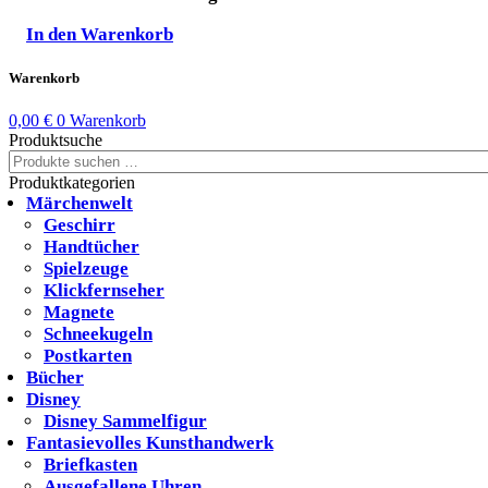
In den Warenkorb
Warenkorb
0,00
€
0
Warenkorb
Produktsuche
Suchen
nach:
Produktkategorien
Märchenwelt
Geschirr
Handtücher
Spielzeuge
Klickfernseher
Magnete
Schneekugeln
Postkarten
Bücher
Disney
Disney Sammelfigur
Fantasievolles Kunsthandwerk
Briefkasten
Ausgefallene Uhren