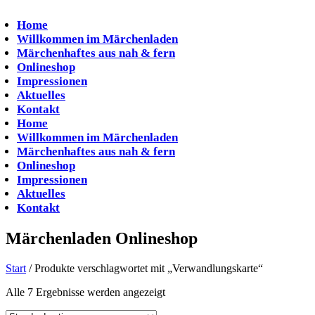
Zum
Inhalt
Home
springen
Willkommen im Märchenladen
Märchenhaftes aus nah & fern
Onlineshop
Impressionen
Aktuelles
Kontakt
Home
Willkommen im Märchenladen
Märchenhaftes aus nah & fern
Onlineshop
Impressionen
Aktuelles
Kontakt
Märchenladen Onlineshop
Start
/ Produkte verschlagwortet mit „Verwandlungskarte“
Alle 7 Ergebnisse werden angezeigt