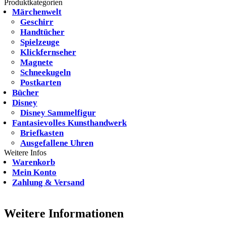
nach:
Produktkategorien
Märchenwelt
Geschirr
Handtücher
Spielzeuge
Klickfernseher
Magnete
Schneekugeln
Postkarten
Bücher
Disney
Disney Sammelfigur
Fantasievolles Kunsthandwerk
Briefkasten
Ausgefallene Uhren
Weitere Infos
Warenkorb
Mein Konto
Zahlung & Versand
Weitere Informationen