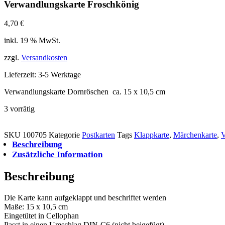
Verwandlungskarte Froschkönig
4,70
€
inkl. 19 % MwSt.
zzgl.
Versandkosten
Lieferzeit:
3-5 Werktage
Verwandlungskarte Dornröschen ca. 15 x 10,5 cm
3 vorrätig
Verwandlungskarte
In den Warenkorb
Froschkönig
SKU
100705
Kategorie
Postkarten
Tags
Klappkarte
,
Märchenkarte
,
V
Menge
Beschreibung
Zusätzliche Information
Beschreibung
Die Karte kann aufgeklappt und beschriftet werden
Maße:
15 x 10,5 cm
Eingetütet in Cellophan
Passt in einen Umschlag
DIN-C6
(nicht beigefügt)