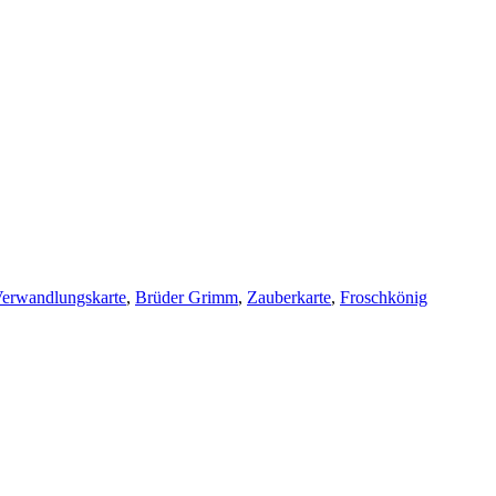
erwandlungskarte
,
Brüder Grimm
,
Zauberkarte
,
Froschkönig