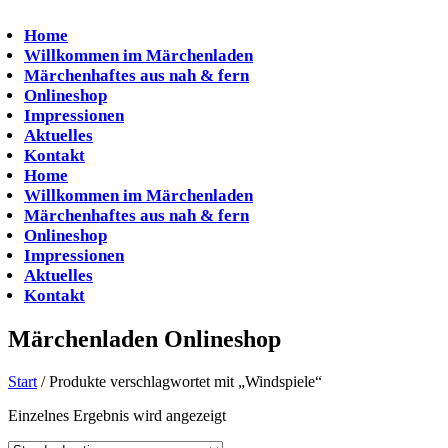
Zum
Inhalt
Home
springen
Willkommen im Märchenladen
Märchenhaftes aus nah & fern
Onlineshop
Impressionen
Aktuelles
Kontakt
Home
Willkommen im Märchenladen
Märchenhaftes aus nah & fern
Onlineshop
Impressionen
Aktuelles
Kontakt
Märchenladen Onlineshop
Start
/ Produkte verschlagwortet mit „Windspiele“
Einzelnes Ergebnis wird angezeigt