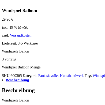
Windspiel Balloon
29,90
€
inkl. 19 % MwSt.
zzgl.
Versandkosten
Lieferzeit:
3-5 Werktage
Windspiele Ballon
3 vorrätig
Windspiel Balloon Menge
In den Warenkorb
SKU
600305
Kategorie
Fantasievolles Kunsthandwerk
Tags
Windspi
Beschreibung
Beschreibung
Windspiele Ballon